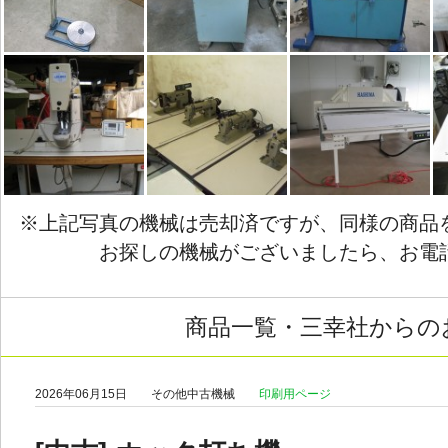
[中古]延反機
[中古]熱プレス（全自
[中古]バンドナイフ
[
動）
[中古]カン止め
[中古]
[新古品]熱プレス
[
※上記写真の機械は売却済ですが、同様の商品
お探しの機械がございましたら、お電
商品一覧・三幸社からの
2026年06月15日
その他中古機械
印刷用ページ