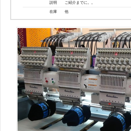
説明
ご紹介までに。。
在庫
他