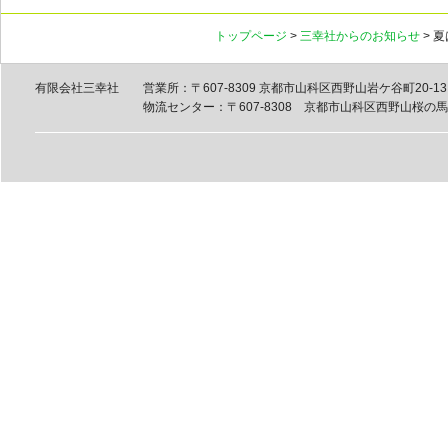
トップページ
>
三幸社からのお知らせ
> 
有限会社三幸社
営業所：〒607-8309 京都市山科区西野山岩ケ谷町20-13 tel
物流センター：〒607-8308 京都市山科区西野山桜の馬