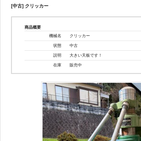
[中古] クリッカー
商品概要
機械名
クリッカー
状態
中古
説明
大きい天板です！
在庫
販売中